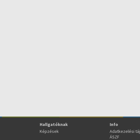
Hallgatóknak
Info
Képzések
Adatkezelési tá
ÁSZF