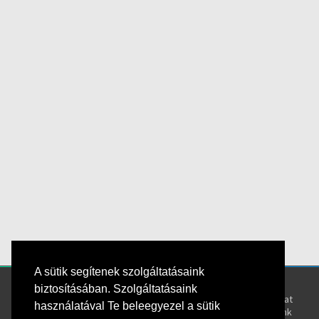
A sütik segítenek szolgáltatásaink
Kövess bennünket!
Rólunk
biztosításában. Szolgáltatásaink
Kapcsolat
használatával Te beleegyezel a sütik
Oktatóink