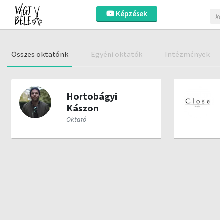
Képzések
Összes oktatónk
Egyéni oktatók
Intézmények
Hortobágyi
Kászon
Oktató