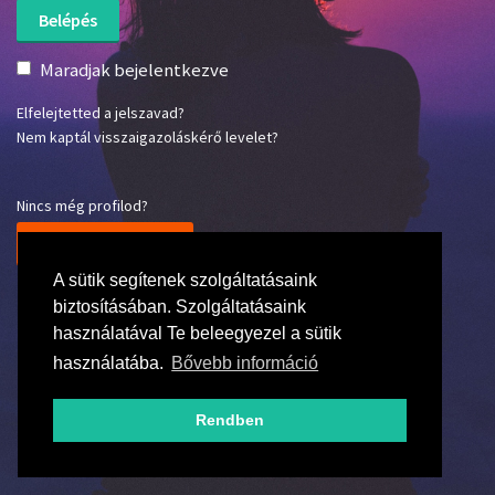
Maradjak bejelentkezve
Elfelejtetted a jelszavad?
Nem kaptál visszaigazoláskérő levelet?
Nincs még profilod?
Regisztrálj most!
A sütik segítenek szolgáltatásaink
biztosításában. Szolgáltatásaink
használatával Te beleegyezel a sütik
használatába.
Bővebb információ
Rendben