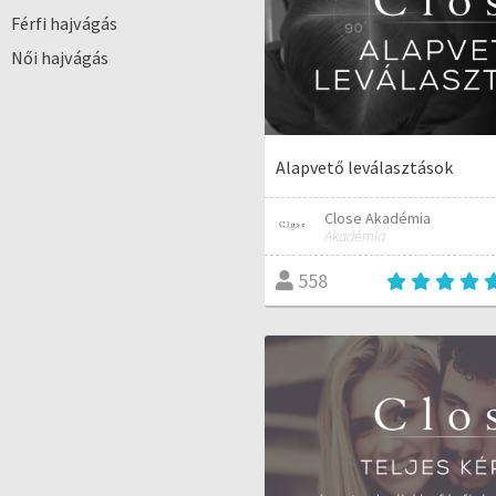
Férfi hajvágás
Női hajvágás
Alapvető leválasztások
Close Akadémia
Akadémia
558