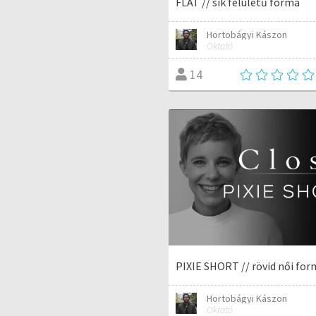
FLAT // sík felületű forma
Hortobágyi Kászon
Oktató
14
PIXIE SHORT // rövid női for
Hortobágyi Kászon
Oktató