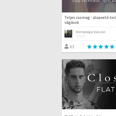
Teljes csomag - alapvető tech
vágások
Hortobágyi Kászon
Oktató
63