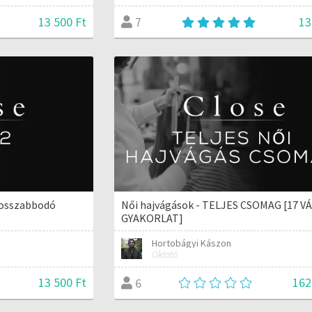
13 500 Ft
13
7
 hosszabbodó
Női hajvágások - TELJES CSOMAG [17 V
GYAKORLAT]
Hortobágyi Kászon
Oktató
13 500 Ft
162
6