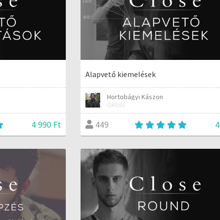
Alapvető kiemelések
Hortobágyi Kászon
Oktató
4 990 Ft
4
449