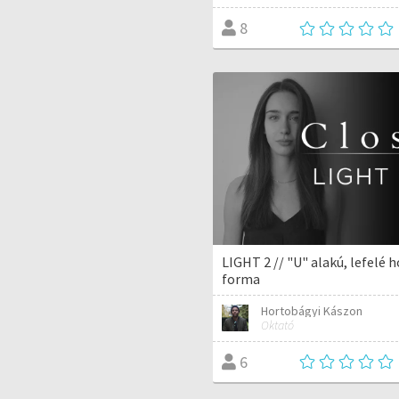
8
LIGHT 2 // "U" alakú, lefelé
forma
Hortobágyi Kászon
Oktató
6