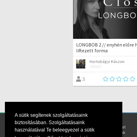
LONGBOB 2 // enyhén előre 
liftezett forma
Hortobágyi Kászon
Oktató
3
A sütik segítenek szolgáltatásaink
Kövess bennünket!
Rólunk
biztosításában. Szolgáltatásaink
Kapcsolat
használatával Te beleegyezel a sütik
Oktatóink