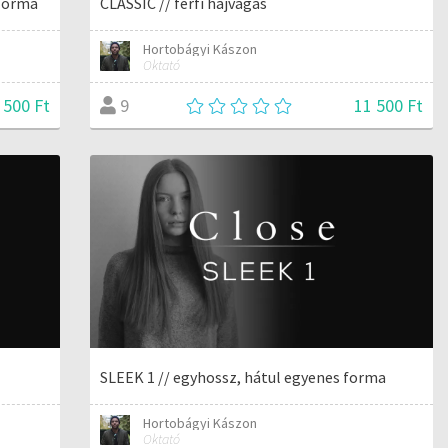
 forma
CLASSIC // férfi hajvágás
Hortobágyi Kászon
Oktató
 500 Ft
11 500 Ft
9
SLEEK 1 // egyhossz, hátul egyenes forma
Hortobágyi Kászon
Oktató