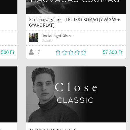
Férfi hajvágások - TELJES CSOMAG [7 VÁGÁS +
GYAKORLAT]
Hortobágyi Kászon
Oktató
 500 Ft
57 500 Ft
17