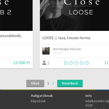
hosszabbodó,
LOOSE // laza, tincses forma
Hortobágyi Kászon
Oktató
13 500 Ft
11
2
Előző
1
2
Következő
Hallgatóknak
Info
Képzések
Adatkezelési tá
ÁSZF