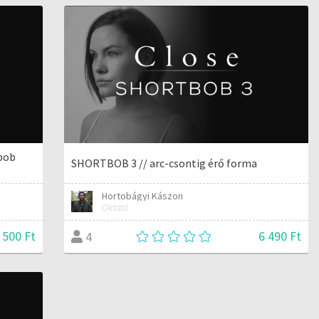
 bob
SHORTBOB 3 // arc-csontig érő forma
Hortobágyi Kászon
Oktató
 500 Ft
6 490 Ft
4