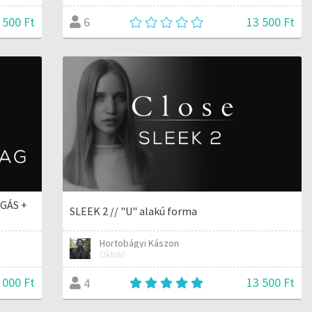
 500 Ft
13 500 Ft
6
ÁGÁS +
SLEEK 2 // "U" alakú forma
Hortobágyi Kászon
Oktató
 000 Ft
13 500 Ft
4