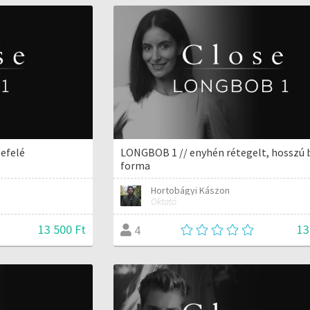
lefelé
LONGBOB 1 // enyhén rétegelt, hosszú
forma
Hortobágyi Kászon
Oktató
13 500 Ft
13
4