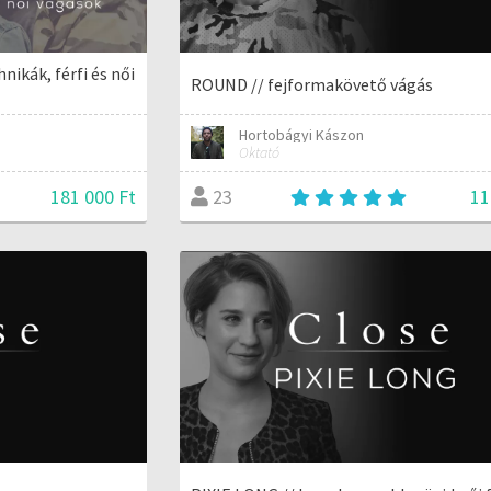
nikák, férfi és női
ROUND // fejformakövető vágás
Hortobágyi Kászon
Oktató
181 000 Ft
11
23