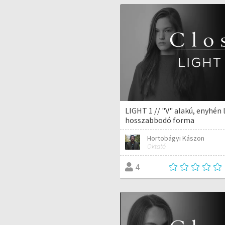
LIGHT 1 // "V" alakú, enyhén 
hosszabbodó forma
Hortobágyi Kászon
Oktató
4