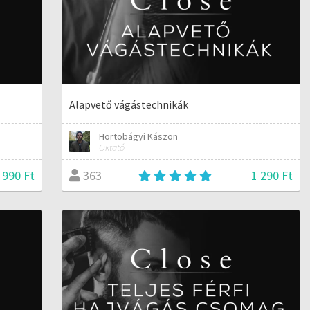
Alapvető vágástechnikák
Hortobágyi Kászon
Oktató
 990 Ft
1 290 Ft
363