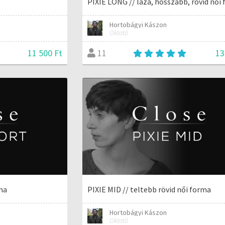
PIXIE LONG // laza, hosszabb, rövid női
Hortobágyi Kászon
Oktató
11 500 Ft
13
11
ma
PIXIE MID // teltebb rövid női forma
Hortobágyi Kászon
Oktató